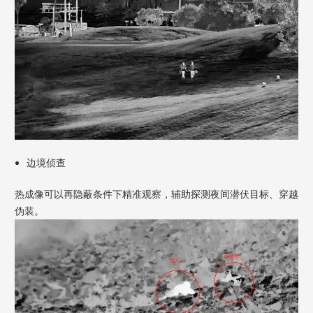
边境侦查
热成像可以再隐蔽条件下精准观察，辅助探测夜间潜伏目标、穿越
伪装
。