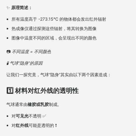
✨
原理简述：
所有温度高于 -273.15°C 的物体都会发出红外辐射
热成像仪通过探测这些辐射，将其转换为图像
图像中温度不同的区域，会呈现出不同的颜色
📷
不同温度 = 不同颜色
🧪
气球“隐身”的原因
让我们一探究竟，气球“隐身”其实由以下两个因素造成：
1️⃣ 材料对红外线的透明性
气球通常由
橡胶或乳胶
制成。
对
可见光
不透明 ✅
对
红外线
可能是透明的 ❗