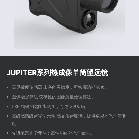
JUPITER系列热成像单筒望远镜
高灵敏度传感器
:
出色的灵敏度，可实现清晰成像。
图像增强算法
:
突破性的图像质量处理算法。
LRF:
精确的远距离测距，可达
2000
码。
高级高清级锗光学元件
:
高品质锗玻璃，提供卓越的光学清晰
度。
先进硫系光学元件：高性能红外光学镜头。