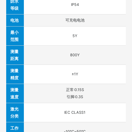
防水
IP54
等级
电池
可充电电池
最小
5Y
范围
测量
800Y
距离
测量
±1Y
精度
测量
正常:0.15S
速度
引脚:0.3S
激光
IEC CLASS1
分类
工作
-10℃~50℃