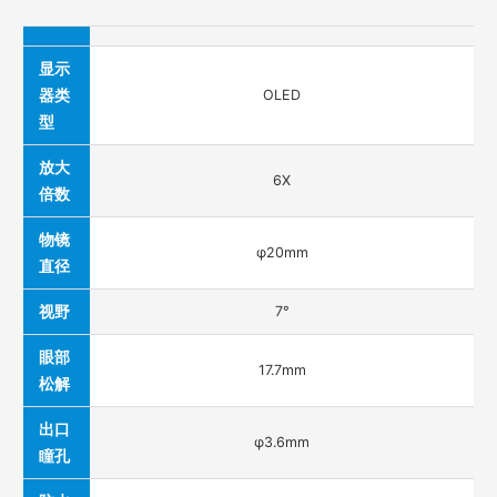
显示
器类
OLED
型
放大
6X
倍数
物镜
φ20mm
直径
视野
7°
眼部
17.7mm
松解
出口
φ3.6mm
瞳孔