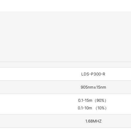
LDS-P300-R
905nm±15nm
0.1-15m（90%）
0.1-10m （10%）
1.68MHZ